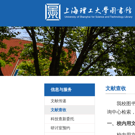
导航
首页
文献查收
信息与服务
概况
文献传递
我校图
文献查收
资源
询中心检索
科技查新委托
一、校内用
研讨室预约
服务
校内用