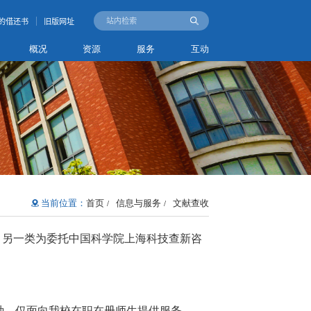
的借还书
旧版网址
概况
资源
服务
互动
当前位置：
首页
信息与服务
文献查收
/
/
；另一类为委托中国科学院上海科技查新咨
三种，仅面向我校在职在册师生提供服务。