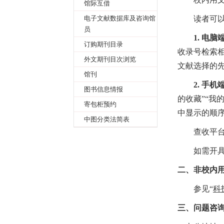
馆际互借
读者可
电子文献数据库及咨询馆
互动
员
1.
电脑
链接
订购期刊目录
收录号检索相
外文期刊目次浏览
文献选择的
我的借还书
馆刊
2.
手机
图书信息情报
的收藏”“我
旧版网址
寄包柜预约
中显示的顺
中图分类法简表
查收平
如需开
二、非校内
参见
“
科
三、问题咨