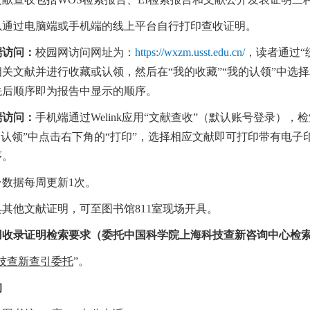
以通过电脑端或手机端的线上平台自行打印查收证明。
端访问：
校园网访问网址为：
https://wxzm.usst.edu.cn/
，读者通过
关文献并进行收藏或认领，然后在“我的收藏”“我的认领”中选
先后顺序即为报告中显示的顺序。
端访问：
手机端通过
Welink应用“文献查收”（默认账号登录）
的认领”中点击右下角的“打印”，选择相应文献即可打印带有电
序。
台数据每周更新
1次。
具其他文献证明，可至图书馆
811室现场开具。
用收录证明检索要求（委托中国科学院上海科技查新咨询中心检
技查新查引委托
”。
询