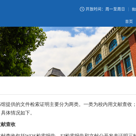
自习室 / 阅览室：8:00-23:00
开放时间：周一至周日
借 还 书 ：8:00-21:45
我
首页
书馆提供的文件检索证明主要分为两类。一类为校内用文献查收
，具体情况如下。
文献查收
文献查收包括
WOS检索报告、EI检索报告和文献公开发表证明