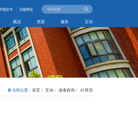
的借还书
旧版网址
概况
资源
服务
互动
当前位置：
首页
互动
读者咨询
AI 馆员
/
/
/