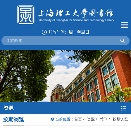
自习室 / 阅览室：8:00-23:00
开放时间：周一至周日
借 还 书 ：8:00-21:45
导航
首页
概况
资源
资源
按期浏览
当前位置：
首页
资源
馆刊
按期浏览
/
/
/
服务