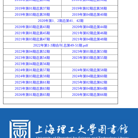
2019年第01期总第37期
2019年第02期总第38期
2019年第03期总第39期
2019年第04期总第40期
2020年第1、2期总第41、42期
2020年第03期总第43期
2020年第04期总第44期
2021年第01期总第45期
2021年第02期总第46期
2021年第03期总第47期
2021年第04期总第48期
2022年第1-3期合刊 总第49-51期.pdf
2022年第04期总第52期
2023年第01期总第53期
2023年第02期总第54期
2023年第03期总第55期
2023年第04期总第56期
2024年第01期总第57期
2024年第02期总第58期
2024年第03期总第59期
2024年第04期总第60期
2025年第01期总第61期
2025年第02期总第62期
2025年第03期总第63期
2025年第04期总第64期
2026年第01期总第65期
2026年第02期总第66期